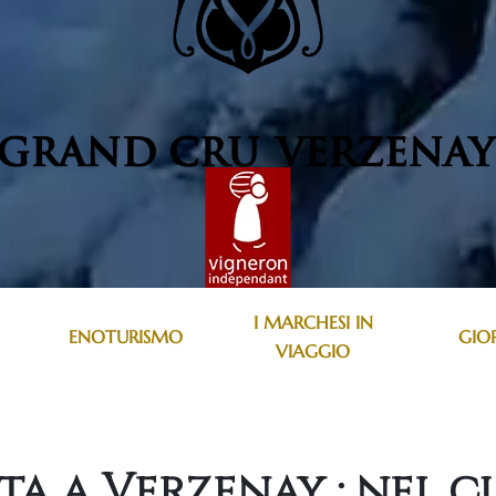
I MARCHESI IN
ENOTURISMO
GIO
VIAGGIO
a a Verzenay : nel c