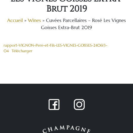
Brut 2019
Accueil
»
Wines
»
Cuvées Parcellaires – Rosé Les Vignes
Goisses Extra-Brut 2019
rapport-VIGNON-Pere-et-Fils-LES-VIGNES-GOISSES-240613-
04
Télécharger